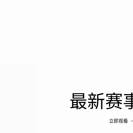
最新赛
立即观看