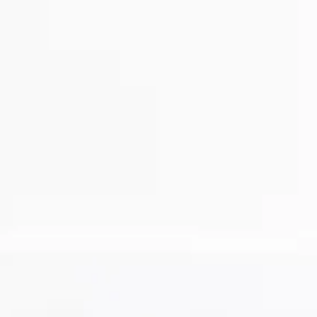
小九直播科技
订阅